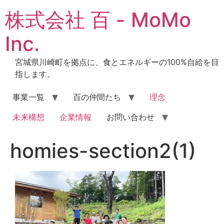
コ
株式会社 百 - MoMo
ン
テ
Inc.
ン
ツ
宮城県川崎町を拠点に、食とエネルギーの100%自給を目
に
指します。
ス
キ
事業一覧
百の仲間たち
理念
ッ
プ
未来構想
企業情報
お問い合わせ
homies-section2(1)