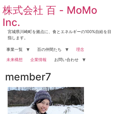
コ
株式会社 百 - MoMo
ン
テ
Inc.
ン
ツ
宮城県川崎町を拠点に、食とエネルギーの100%自給を目
に
指します。
ス
キ
事業一覧
百の仲間たち
理念
ッ
プ
未来構想
企業情報
お問い合わせ
member7