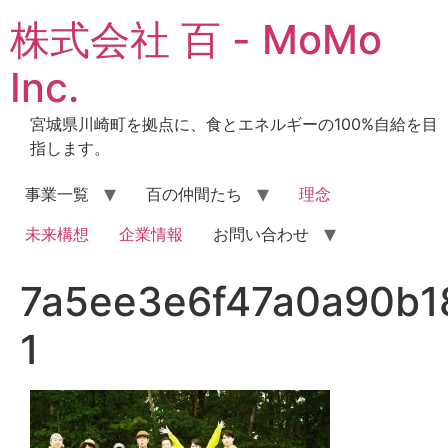
コ
株式会社 百 - MoMo
ン
テ
Inc.
ン
ツ
宮城県川崎町を拠点に、食とエネルギーの100%自給を目
に
指します。
ス
キ
事業一覧
百の仲間たち
理念
ッ
プ
未来構想
企業情報
お問い合わせ
7a5ee3e6f47a0a90b1
1